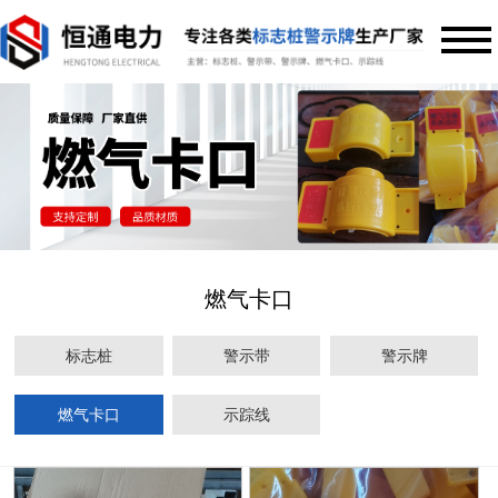
燃气卡口
标志桩
警示带
警示牌
燃气卡口
示踪线